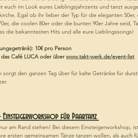
et euch im Look eures Lieblingsjahrzents und tanzt ausge
irche. Egal ob ihr lieber der Typ für die eleganten 50er,
70er, die coolen 80er oder die bunten 90er Jahre seid, Ta
s die bekanntesten Hits und alle eure Lieblingssongs!
üßungsgetränk): 10€ pro Person 
 das Café LUCA oder über 
www.takt-werk.de/event-list
sorgt den ganzen Tag über für kalte Getränke für durst
er.
 - Einsteigerworkshop für Paartanz 
nur am Rand stehen! Bei diesem Einsteigerworkshop, ist
hre ersten gemeinsamen Tänze tanzen wollen, als auch für