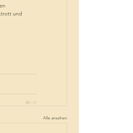
en 
trott und 
Alle ansehen