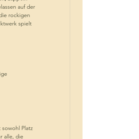
lassen auf der 
 die rockigen 
ktwerk spielt 
ige 
 sowohl Platz 
 alle, die 