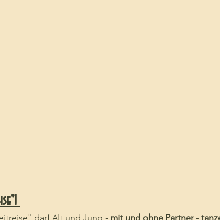
ise"! 
treise" darf Alt und Jung - 
mit und ohne Partner - tanz