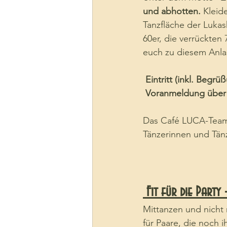
und abhotten.
 Kleid
Tanzfläche der Lukask
60er, die verrückten 
euch zu diesem Anlas
 Eintritt (inkl. Begr
 Voranmeldung über
Das Café LUCA-Team 
Tänzerinnen und Tänz
 Fit für die Party
Mittanzen und nicht 
für Paare, die noch i