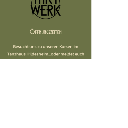
Öffnungszeiten
Besucht uns zu unseren Kursen im
Tanzhaus Hildesheim...oder meldet euch
telefonisch zu unseren Bürozeiten!
Widerruf
Im Saal:
Mo.
18.00 - 22.00
Uhr
Di. & Mi. 18.15 - 21.30 Uhr
Do.
16.00 - 22.00
Uhr
So. 14.00 - 21.00 Uhr