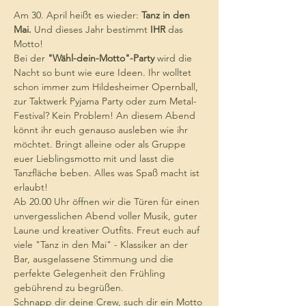
Am 30. April heißt es wieder: 
Tanz in den 
Mai.
 Und dieses Jahr bestimmt 
IHR
 das 
Motto! 
Bei der 
"Wähl-dein-Motto"-Party
 wird die 
Nacht so bunt wie eure Ideen. Ihr wolltet 
schon immer zum Hildesheimer Opernball, 
zur Taktwerk Pyjama Party oder zum Metal-
Festival? Kein Problem! An diesem Abend 
könnt ihr euch genauso ausleben wie ihr 
möchtet. Bringt alleine oder als Gruppe 
euer Lieblingsmotto mit und lasst die 
Tanzfläche beben. Alles was Spaß macht ist 
erlaubt!
Ab 20.00 Uhr öffnen wir die Türen für einen 
unvergesslichen Abend voller Musik, guter 
Laune und kreativer Outfits. Freut euch auf 
viele "Tanz in den Mai" - Klassiker an der 
Bar, ausgelassene Stimmung und die 
perfekte Gelegenheit den Frühling 
gebührend zu begrüßen. 
Schnapp dir deine Crew, such dir ein Motto 