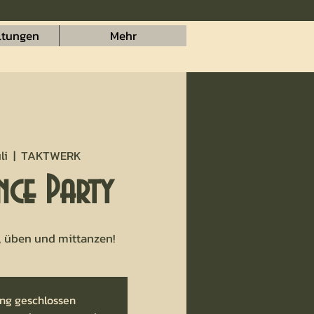
ltungen
Mehr
li
  |  
TAKTWERK
nce Party
, üben und mittanzen!
ng geschlossen