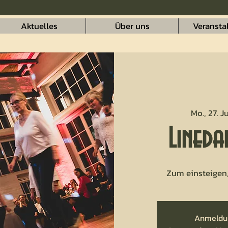
Aktuelles
Über uns
Veransta
Mo., 27. Ju
Lineda
Zum einsteigen
Anmeldu