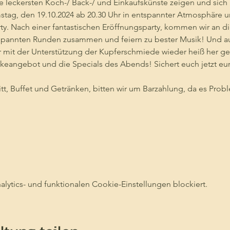
e leckersten Koch-/ Back-/ und Einkaufskünste zeigen und sich
tag, den 19.10.2024 ab 20.30 Uhr in entspannter Atmosphäre un
. Nach einer fantastischen Eröffnungsparty, kommen wir an d
spannten Runden zusammen und feiern zu bester Musik! Und au
mit der Unterstützung der Kupferschmiede wieder heiß her geh
eangebot und die Specials des Abends! Sichert euch jetzt eur
itt, Buffet und Getränken, bitten wir um Barzahlung, da es Pro
ytics- und funktionalen Cookie-Einstellungen blockiert.