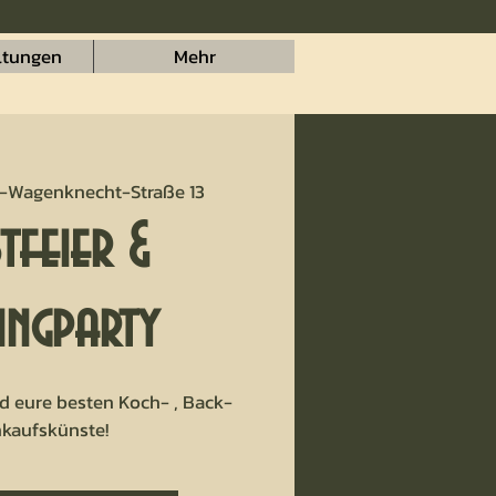
ltungen
Mehr
-Wagenknecht-Straße 13
tfeier &
ingparty
d eure besten Koch- , Back-
nkaufskünste!