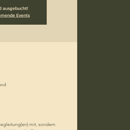
d ausgebucht!
mmende Events
and
egleitung(en) mit, sondern 