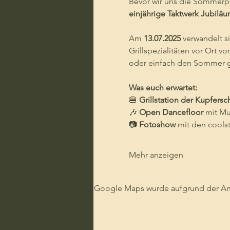
Bevor wir uns die Sommerp
einjährige Taktwerk Jubilä
Am 
13.07.2025
 verwandelt s
Grillspezialitäten vor Ort 
oder einfach den Sommer gen
Was euch erwartet:
🍔 
Grillstation der Kupfers
🎶 
Open Dancefloor
 mit Mu
📷 
Fotoshow
 mit den cools
Mehr anzeigen
Google Maps wurde aufgrund der Anal