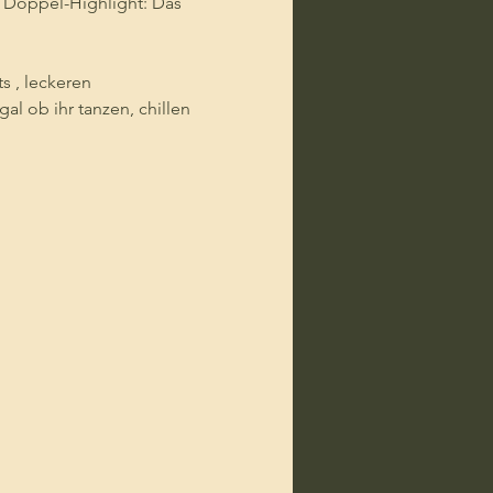
 Doppel-Highlight: Das 
s , leckeren 
l ob ihr tanzen, chillen 