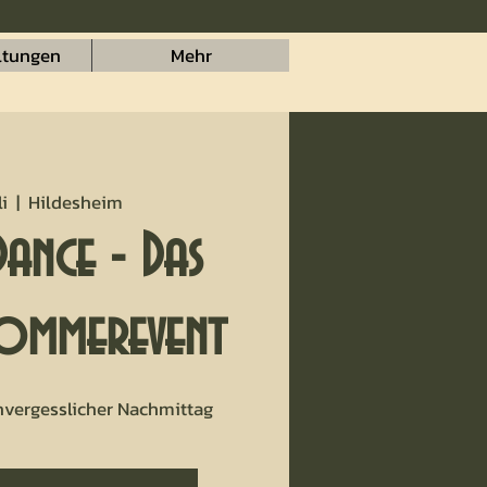
ltungen
Mehr
li
  |  
Hildesheim
Dance - Das
ommerevent
unvergesslicher Nachmittag