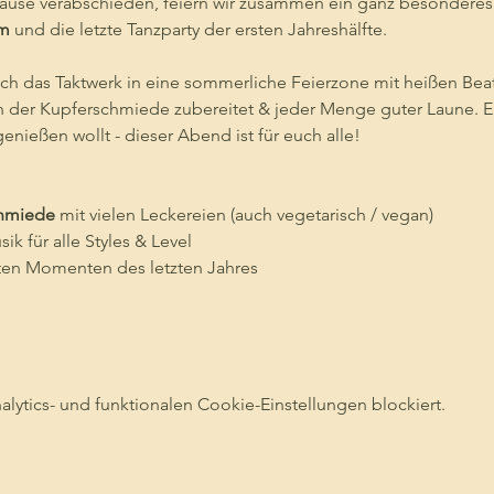
ause verabschieden, feiern wir zusammen ein ganz besonderes
um
 und die letzte Tanzparty der ersten Jahreshälfte. 
ich das Taktwerk in eine sommerliche Feierzone mit heißen Beat
von der Kupferschmiede zubereitet & jeder Menge guter Laune. Ega
ießen wollt - dieser Abend ist für euch alle!
chmiede
 mit vielen Leckereien (auch vegetarisch / vegan)
sik für alle Styles & Level
ten Momenten des letzten Jahres
ytics- und funktionalen Cookie-Einstellungen blockiert.